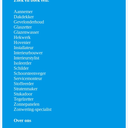
Zoek en boek een:
Aannemer
Dakdekker
Gevelonderhoud
Glaszetter
Glazenwasser
Hekwerk
Hovenier
Installateur
Interieurbouwer
Interieurstylist
Isoleerder
Schilder
Schoorsteenveger
Servicemonteur
Stoffeerder
Stratenmaker
Stukadoor
Tegelzetter
Zonnepanelen
Zonwering-specialist
Over ons