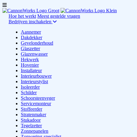
Hoe het werkt
Meest gestelde vragen
Bedrijven inschakelen
Aannemer
Dakdekker
Gevelonderhoud
Glaszetter
Glazenwasser
Hekwerk
Hovenier
Installateur
Interieurbouwer
Interieurstylist
Isoleerder
Schilder
Schoorsteenveger
Servicemonteur
Stoffeerder
Stratenmaker
Stukadoor
Tegelzetter
Zonnepanelen
Zonwering-specialist