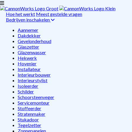
Hoe het werkt
Meest gestelde vragen
Bedrijven inschakelen
Aannemer
Dakdekker
Gevelonderhoud
Glaszetter
Glazenwasser
Hekwerk
Hovenier
Installateur
Interieurbouwer
Interieurstylist
Isoleerder
Schilder
Schoorsteenveger
Servicemonteur
Stoffeerder
Stratenmaker
Stukadoor
Tegelzetter
Zonnepanelen