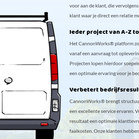
voor aan de klant, die vervolgen
klant waar je direct een relatie
Ieder project van A-Z t
Het CannonWorks® platform zorgt
vanaf een aanvraag tot opleveri
Projecten lopen hierdoor soepel
een optimale ervaring voor je bed
Verbetert bedrijfsresu
CannonWorks® brengt structuur,
een excellente service ervaren. V
resultaat een optimale klanttev
faalkosten. Onze klanten hebben