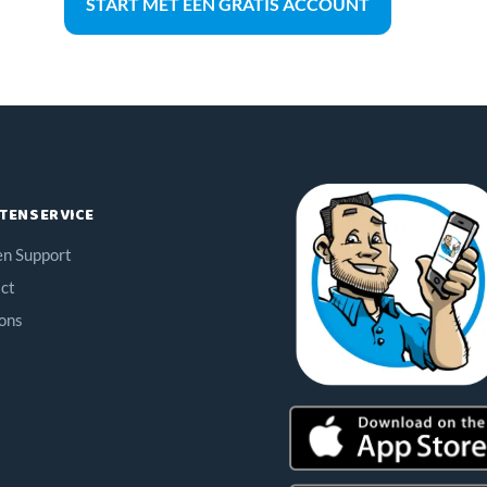
START MET EEN GRATIS ACCOUNT
TENSERVICE
en Support
ct
ons