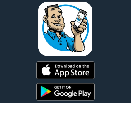
© 2026 CannonWorks® · Jouw project van A-Z top geregeld