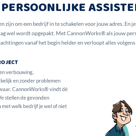
 PERSOONLIJKE ASSIST
n zijn om een bedrijf in te schakelen voor jouw adres. En je
aag wel wordt opgepakt. Met CannonWorks® als jouw persoo
achtingen vanaf het begin helder en verloopt alles volgens 
ROJECT
een verbouwing,
kkelijk en zonder problemen
k waar. CannonWorks® vindt dé
 We stellen de gevonden
 met welk bedrijf je wel of niet