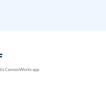
F
ratis CannonWorks app