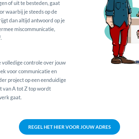
n of uit te besteden, gaat
r waarbij je steeds op de
jgt dan altijd antwoord op je
hiermee miscommunicatie,
.
e volledige controle over jouw
lek voor communicatie en
er project op een eenduidige
t van A tot Z top wordt
werk gaat.
REGEL HET HIER VOOR JOUW ADRES