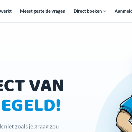
 werkt
Meest gestelde vragen
Direct boeken
Aanmelde
ECT VAN
REGELD!
k niet zoals je graag zou