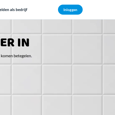
den als bedrijf
Inloggen
ER IN
e komen betegelen.