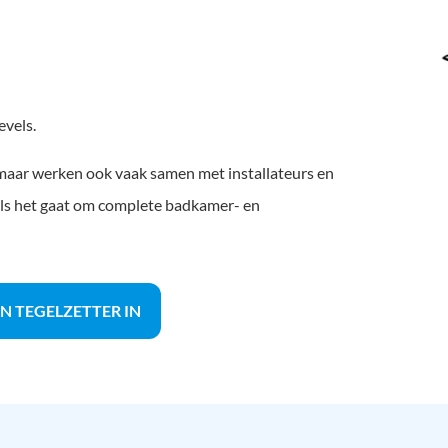
evels.
 maar werken ook vaak samen met installateurs en
als het gaat om complete badkamer- en
N TEGELZETTER IN