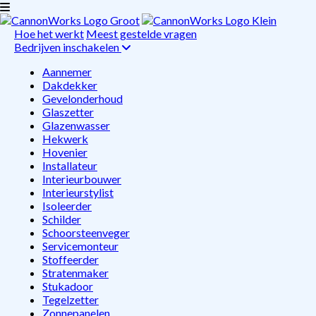
Hoe het werkt
Meest gestelde vragen
Bedrijven inschakelen
Aannemer
Dakdekker
Gevelonderhoud
Glaszetter
Glazenwasser
Hekwerk
Hovenier
Installateur
Interieurbouwer
Interieurstylist
Isoleerder
Schilder
Schoorsteenveger
Servicemonteur
Stoffeerder
Stratenmaker
Stukadoor
Tegelzetter
Zonnepanelen