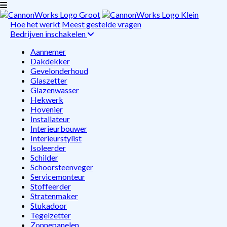
Hoe het werkt
Meest gestelde vragen
Bedrijven inschakelen
Aannemer
Dakdekker
Gevelonderhoud
Glaszetter
Glazenwasser
Hekwerk
Hovenier
Installateur
Interieurbouwer
Interieurstylist
Isoleerder
Schilder
Schoorsteenveger
Servicemonteur
Stoffeerder
Stratenmaker
Stukadoor
Tegelzetter
Zonnepanelen