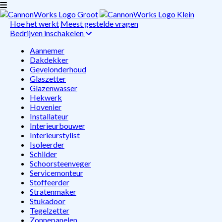
Hoe het werkt
Meest gestelde vragen
Bedrijven inschakelen
Aannemer
Dakdekker
Gevelonderhoud
Glaszetter
Glazenwasser
Hekwerk
Hovenier
Installateur
Interieurbouwer
Interieurstylist
Isoleerder
Schilder
Schoorsteenveger
Servicemonteur
Stoffeerder
Stratenmaker
Stukadoor
Tegelzetter
Zonnepanelen