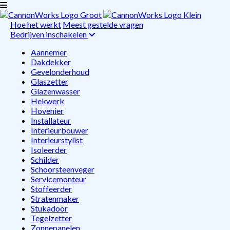
Hoe het werkt
Meest gestelde vragen
Bedrijven inschakelen
Aannemer
Dakdekker
Gevelonderhoud
Glaszetter
Glazenwasser
Hekwerk
Hovenier
Installateur
Interieurbouwer
Interieurstylist
Isoleerder
Schilder
Schoorsteenveger
Servicemonteur
Stoffeerder
Stratenmaker
Stukadoor
Tegelzetter
Zonnepanelen