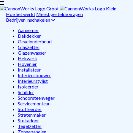
Hoe het werkt
Meest gestelde vragen
Bedrijven inschakelen
Aannemer
Dakdekker
Gevelonderhoud
Glaszetter
Glazenwasser
Hekwerk
Hovenier
Installateur
Interieurbouwer
Interieurstylist
Isoleerder
Schilder
Schoorsteenveger
Servicemonteur
Stoffeerder
Stratenmaker
Stukadoor
Tegelzetter
Zonnepanelen