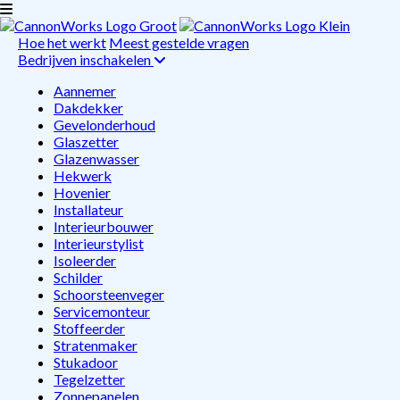
Hoe het werkt
Meest gestelde vragen
Bedrijven inschakelen
Aannemer
Dakdekker
Gevelonderhoud
Glaszetter
Glazenwasser
Hekwerk
Hovenier
Installateur
Interieurbouwer
Interieurstylist
Isoleerder
Schilder
Schoorsteenveger
Servicemonteur
Stoffeerder
Stratenmaker
Stukadoor
Tegelzetter
Zonnepanelen