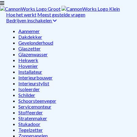
Hoe het werkt
Meest gestelde vragen
Bedrijven inschakelen
Aannemer
Dakdekker
Gevelonderhoud
Glaszetter
Glazenwasser
Hekwerk
Hovenier
Installateur
Interieurbouwer
Interieurstylist
Isoleerder
Schilder
Schoorsteenveger
Servicemonteur
Stoffeerder
Stratenmaker
Stukadoor
Tegelzetter
Zonnepanelen