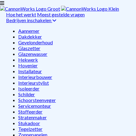
Hoe het werkt
Meest gestelde vragen
Bedrijven inschakelen
Aannemer
Dakdekker
Gevelonderhoud
Glaszetter
Glazenwasser
Hekwerk
Hovenier
Installateur
Interieurbouwer
Interieurstylist
Isoleerder
Schilder
Schoorsteenveger
Servicemonteur
Stoffeerder
Stratenmaker
Stukadoor
Tegelzetter
Zonnepanelen