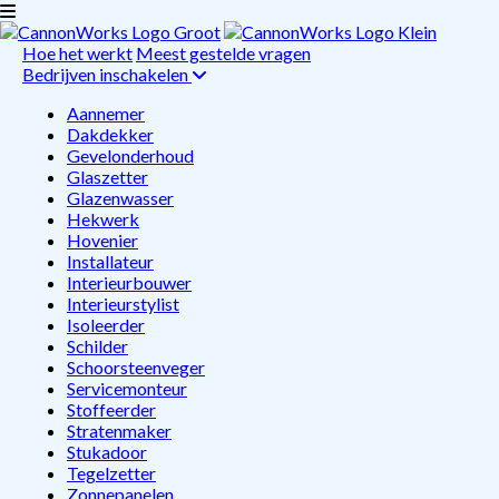
Hoe het werkt
Meest gestelde vragen
Bedrijven inschakelen
Aannemer
Dakdekker
Gevelonderhoud
Glaszetter
Glazenwasser
Hekwerk
Hovenier
Installateur
Interieurbouwer
Interieurstylist
Isoleerder
Schilder
Schoorsteenveger
Servicemonteur
Stoffeerder
Stratenmaker
Stukadoor
Tegelzetter
Zonnepanelen