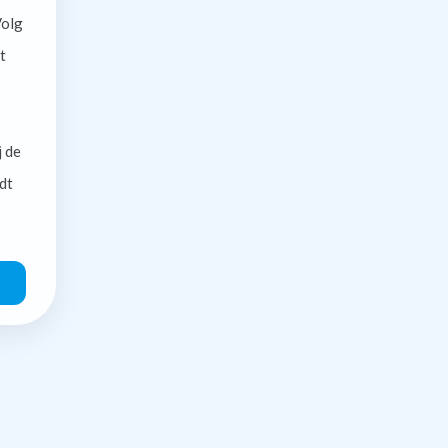
olg
t
j de
dt