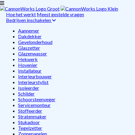
Hoe het werkt
Meest gestelde vragen
Bedrijven inschakelen
Aannemer
Dakdekker
Gevelonderhoud
Glaszetter
Glazenwasser
Hekwerk
Hovenier
Installateur
Interieurbouwer
Interieurstylist
Isoleerder
Schilder
Schoorsteenveger
Servicemonteur
Stoffeerder
Stratenmaker
Stukadoor
Tegelzetter
Zonnepanelen