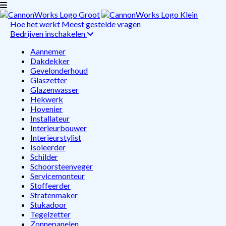
Hoe het werkt
Meest gestelde vragen
Bedrijven inschakelen
Aannemer
Dakdekker
Gevelonderhoud
Glaszetter
Glazenwasser
Hekwerk
Hovenier
Installateur
Interieurbouwer
Interieurstylist
Isoleerder
Schilder
Schoorsteenveger
Servicemonteur
Stoffeerder
Stratenmaker
Stukadoor
Tegelzetter
Zonnepanelen