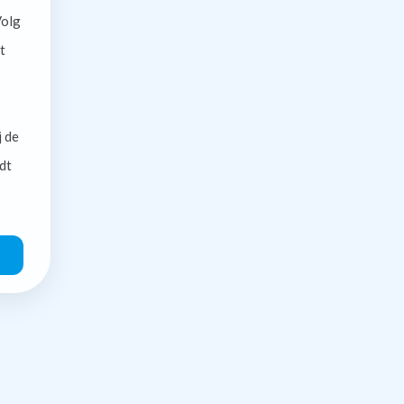
olg
t
j de
dt