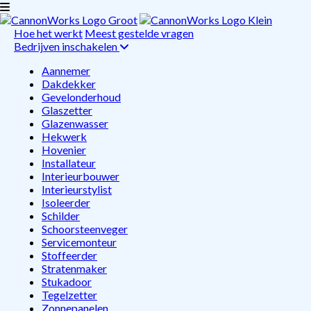
Hoe het werkt
Meest gestelde vragen
Bedrijven inschakelen
Aannemer
Dakdekker
Gevelonderhoud
Glaszetter
Glazenwasser
Hekwerk
Hovenier
Installateur
Interieurbouwer
Interieurstylist
Isoleerder
Schilder
Schoorsteenveger
Servicemonteur
Stoffeerder
Stratenmaker
Stukadoor
Tegelzetter
Zonnepanelen