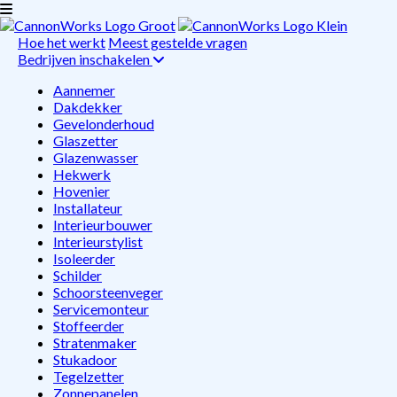
Hoe het werkt
Meest gestelde vragen
Bedrijven inschakelen
Aannemer
Dakdekker
Gevelonderhoud
Glaszetter
Glazenwasser
Hekwerk
Hovenier
Installateur
Interieurbouwer
Interieurstylist
Isoleerder
Schilder
Schoorsteenveger
Servicemonteur
Stoffeerder
Stratenmaker
Stukadoor
Tegelzetter
Zonnepanelen