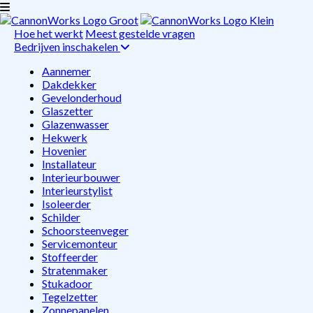
Hoe het werkt
Meest gestelde vragen
Bedrijven inschakelen
Aannemer
Dakdekker
Gevelonderhoud
Glaszetter
Glazenwasser
Hekwerk
Hovenier
Installateur
Interieurbouwer
Interieurstylist
Isoleerder
Schilder
Schoorsteenveger
Servicemonteur
Stoffeerder
Stratenmaker
Stukadoor
Tegelzetter
Zonnepanelen