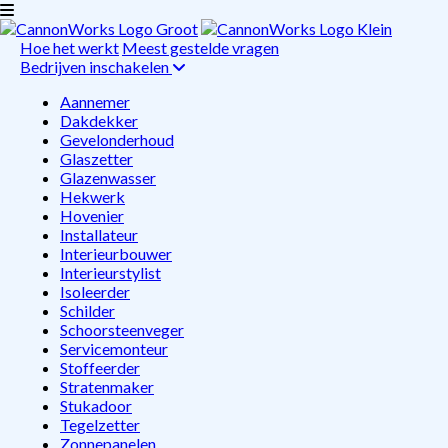
Hoe het werkt
Meest gestelde vragen
Bedrijven inschakelen
Aannemer
Dakdekker
Gevelonderhoud
Glaszetter
Glazenwasser
Hekwerk
Hovenier
Installateur
Interieurbouwer
Interieurstylist
Isoleerder
Schilder
Schoorsteenveger
Servicemonteur
Stoffeerder
Stratenmaker
Stukadoor
Tegelzetter
Zonnepanelen