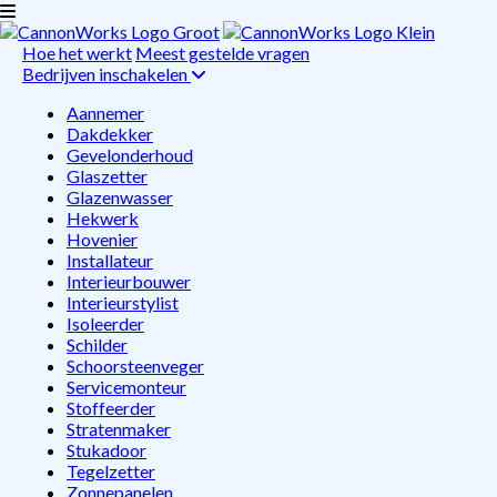
Hoe het werkt
Meest gestelde vragen
Bedrijven inschakelen
Aannemer
Dakdekker
Gevelonderhoud
Glaszetter
Glazenwasser
Hekwerk
Hovenier
Installateur
Interieurbouwer
Interieurstylist
Isoleerder
Schilder
Schoorsteenveger
Servicemonteur
Stoffeerder
Stratenmaker
Stukadoor
Tegelzetter
Zonnepanelen