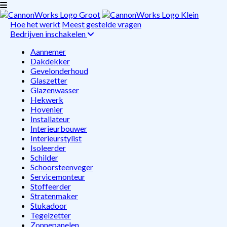
Hoe het werkt
Meest gestelde vragen
Bedrijven inschakelen
Aannemer
Dakdekker
Gevelonderhoud
Glaszetter
Glazenwasser
Hekwerk
Hovenier
Installateur
Interieurbouwer
Interieurstylist
Isoleerder
Schilder
Schoorsteenveger
Servicemonteur
Stoffeerder
Stratenmaker
Stukadoor
Tegelzetter
Zonnepanelen