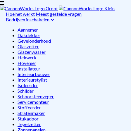
Hoe het werkt
Meest gestelde vragen
Bedrijven inschakelen
Aannemer
Dakdekker
Gevelonderhoud
Glaszetter
Glazenwasser
Hekwerk
Hovenier
Installateur
Interieurbouwer
Interieurstylist
Isoleerder
Schilder
Schoorsteenveger
Servicemonteur
Stoffeerder
Stratenmaker
Stukadoor
Tegelzetter
Zonnepanelen