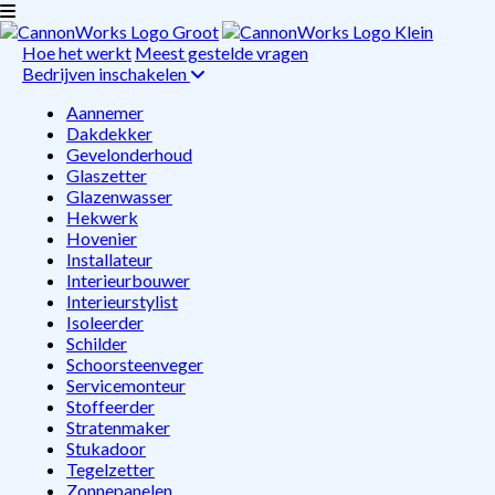
Hoe het werkt
Meest gestelde vragen
Bedrijven inschakelen
Aannemer
Dakdekker
Gevelonderhoud
Glaszetter
Glazenwasser
Hekwerk
Hovenier
Installateur
Interieurbouwer
Interieurstylist
Isoleerder
Schilder
Schoorsteenveger
Servicemonteur
Stoffeerder
Stratenmaker
Stukadoor
Tegelzetter
Zonnepanelen