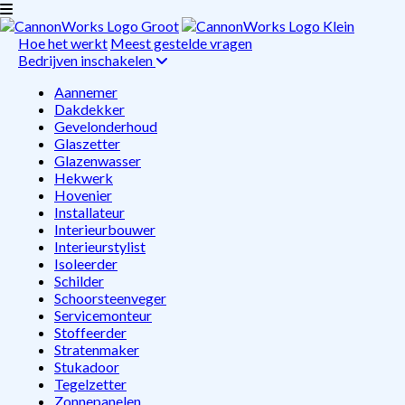
Hoe het werkt
Meest gestelde vragen
Bedrijven inschakelen
Aannemer
Dakdekker
Gevelonderhoud
Glaszetter
Glazenwasser
Hekwerk
Hovenier
Installateur
Interieurbouwer
Interieurstylist
Isoleerder
Schilder
Schoorsteenveger
Servicemonteur
Stoffeerder
Stratenmaker
Stukadoor
Tegelzetter
Zonnepanelen