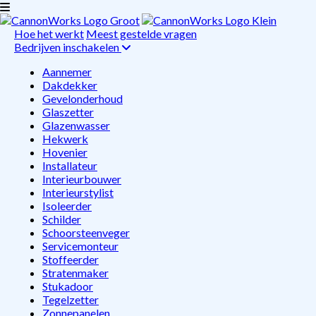
Hoe het werkt
Meest gestelde vragen
Bedrijven inschakelen
Aannemer
Dakdekker
Gevelonderhoud
Glaszetter
Glazenwasser
Hekwerk
Hovenier
Installateur
Interieurbouwer
Interieurstylist
Isoleerder
Schilder
Schoorsteenveger
Servicemonteur
Stoffeerder
Stratenmaker
Stukadoor
Tegelzetter
Zonnepanelen