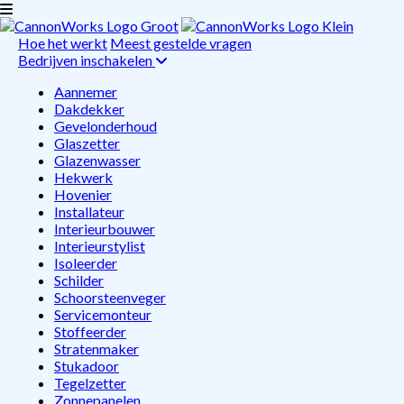
Hoe het werkt
Meest gestelde vragen
Bedrijven inschakelen
Aannemer
Dakdekker
Gevelonderhoud
Glaszetter
Glazenwasser
Hekwerk
Hovenier
Installateur
Interieurbouwer
Interieurstylist
Isoleerder
Schilder
Schoorsteenveger
Servicemonteur
Stoffeerder
Stratenmaker
Stukadoor
Tegelzetter
Zonnepanelen