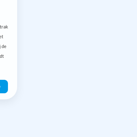
trak
et
j de
dt
O