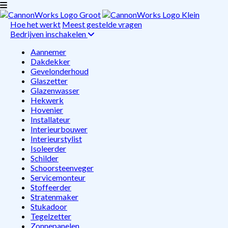
Hoe het werkt
Meest gestelde vragen
Bedrijven inschakelen
Aannemer
Dakdekker
Gevelonderhoud
Glaszetter
Glazenwasser
Hekwerk
Hovenier
Installateur
Interieurbouwer
Interieurstylist
Isoleerder
Schilder
Schoorsteenveger
Servicemonteur
Stoffeerder
Stratenmaker
Stukadoor
Tegelzetter
Zonnepanelen