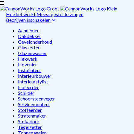
Hoe het werkt
Meest gestelde vragen
Bedrijven inschakelen
Aannemer
Dakdekker
Gevelonderhoud
Glaszetter
Glazenwasser
Hekwerk
Hovenier
Installateur
Interieurbouwer
Interieurstylist
Isoleerder
Schilder
Schoorsteenveger
Servicemonteur
Stoffeerder
Stratenmaker
Stukadoor
Tegelzetter
Zonnepanelen