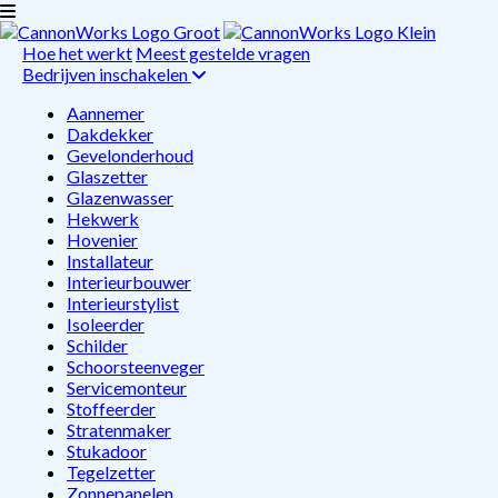
Hoe het werkt
Meest gestelde vragen
Bedrijven inschakelen
Aannemer
Dakdekker
Gevelonderhoud
Glaszetter
Glazenwasser
Hekwerk
Hovenier
Installateur
Interieurbouwer
Interieurstylist
Isoleerder
Schilder
Schoorsteenveger
Servicemonteur
Stoffeerder
Stratenmaker
Stukadoor
Tegelzetter
Zonnepanelen