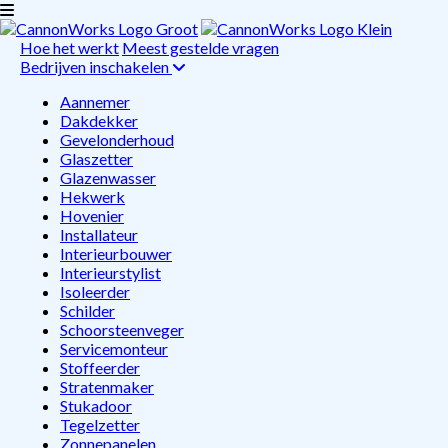
Hoe het werkt
Meest gestelde vragen
Bedrijven inschakelen
Aannemer
Dakdekker
Gevelonderhoud
Glaszetter
Glazenwasser
Hekwerk
Hovenier
Installateur
Interieurbouwer
Interieurstylist
Isoleerder
Schilder
Schoorsteenveger
Servicemonteur
Stoffeerder
Stratenmaker
Stukadoor
Tegelzetter
Zonnepanelen