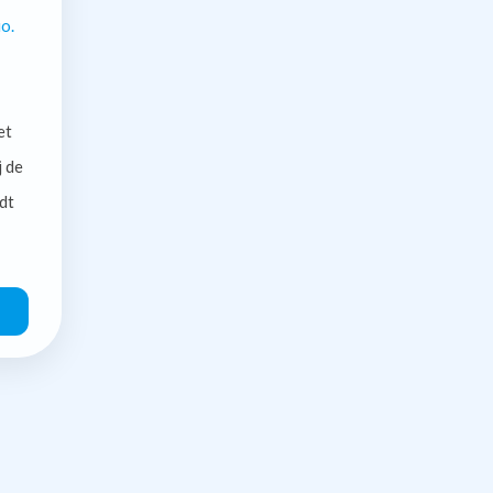
o.
et
j de
dt