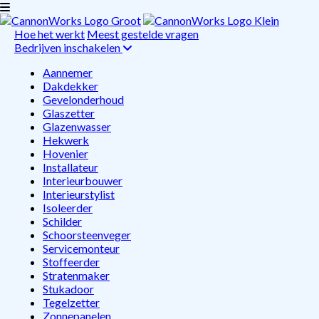
Hoe het werkt
Meest gestelde vragen
Bedrijven inschakelen
Aannemer
Dakdekker
Gevelonderhoud
Glaszetter
Glazenwasser
Hekwerk
Hovenier
Installateur
Interieurbouwer
Interieurstylist
Isoleerder
Schilder
Schoorsteenveger
Servicemonteur
Stoffeerder
Stratenmaker
Stukadoor
Tegelzetter
Zonnepanelen