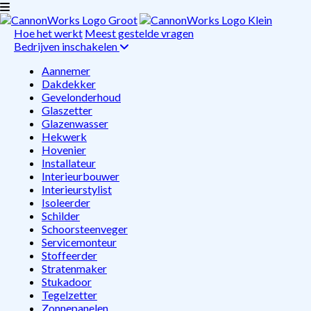
Hoe het werkt
Meest gestelde vragen
Bedrijven inschakelen
Aannemer
Dakdekker
Gevelonderhoud
Glaszetter
Glazenwasser
Hekwerk
Hovenier
Installateur
Interieurbouwer
Interieurstylist
Isoleerder
Schilder
Schoorsteenveger
Servicemonteur
Stoffeerder
Stratenmaker
Stukadoor
Tegelzetter
Zonnepanelen