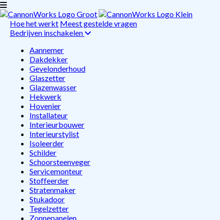
Hoe het werkt
Meest gestelde vragen
Bedrijven inschakelen
Aannemer
Dakdekker
Gevelonderhoud
Glaszetter
Glazenwasser
Hekwerk
Hovenier
Installateur
Interieurbouwer
Interieurstylist
Isoleerder
Schilder
Schoorsteenveger
Servicemonteur
Stoffeerder
Stratenmaker
Stukadoor
Tegelzetter
Zonnepanelen