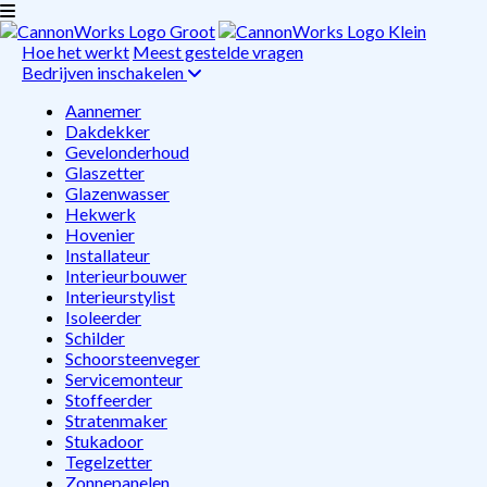
Hoe het werkt
Meest gestelde vragen
Bedrijven inschakelen
Aannemer
Dakdekker
Gevelonderhoud
Glaszetter
Glazenwasser
Hekwerk
Hovenier
Installateur
Interieurbouwer
Interieurstylist
Isoleerder
Schilder
Schoorsteenveger
Servicemonteur
Stoffeerder
Stratenmaker
Stukadoor
Tegelzetter
Zonnepanelen