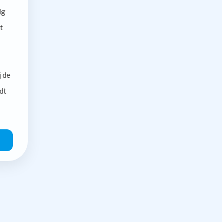
lg
t
j de
dt