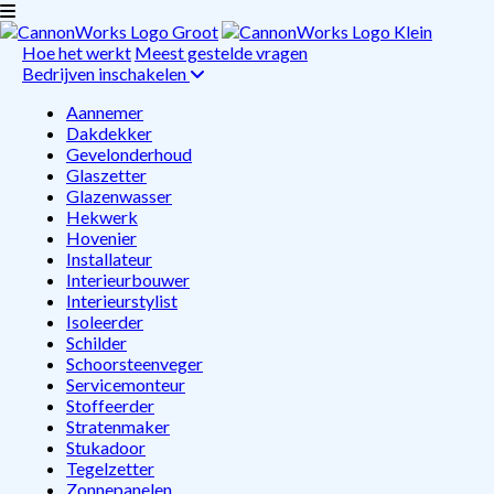
Hoe het werkt
Meest gestelde vragen
Bedrijven inschakelen
Aannemer
Dakdekker
Gevelonderhoud
Glaszetter
Glazenwasser
Hekwerk
Hovenier
Installateur
Interieurbouwer
Interieurstylist
Isoleerder
Schilder
Schoorsteenveger
Servicemonteur
Stoffeerder
Stratenmaker
Stukadoor
Tegelzetter
Zonnepanelen