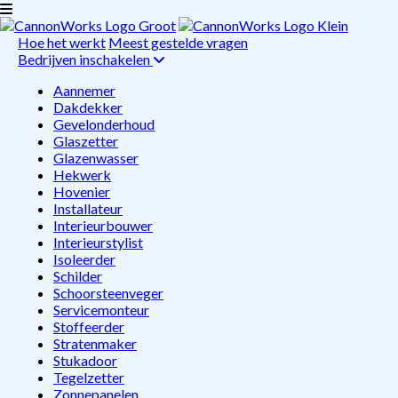
Hoe het werkt
Meest gestelde vragen
Bedrijven inschakelen
Aannemer
Dakdekker
Gevelonderhoud
Glaszetter
Glazenwasser
Hekwerk
Hovenier
Installateur
Interieurbouwer
Interieurstylist
Isoleerder
Schilder
Schoorsteenveger
Servicemonteur
Stoffeerder
Stratenmaker
Stukadoor
Tegelzetter
Zonnepanelen