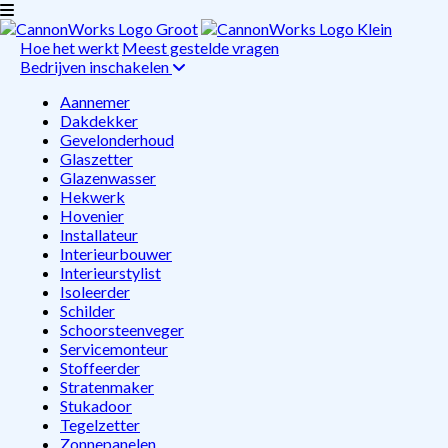
Hoe het werkt
Meest gestelde vragen
Bedrijven inschakelen
Aannemer
Dakdekker
Gevelonderhoud
Glaszetter
Glazenwasser
Hekwerk
Hovenier
Installateur
Interieurbouwer
Interieurstylist
Isoleerder
Schilder
Schoorsteenveger
Servicemonteur
Stoffeerder
Stratenmaker
Stukadoor
Tegelzetter
Zonnepanelen