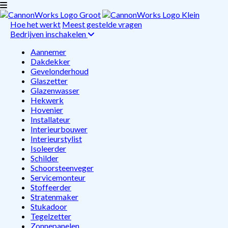
Hoe het werkt
Meest gestelde vragen
Bedrijven inschakelen
Aannemer
Dakdekker
Gevelonderhoud
Glaszetter
Glazenwasser
Hekwerk
Hovenier
Installateur
Interieurbouwer
Interieurstylist
Isoleerder
Schilder
Schoorsteenveger
Servicemonteur
Stoffeerder
Stratenmaker
Stukadoor
Tegelzetter
Zonnepanelen