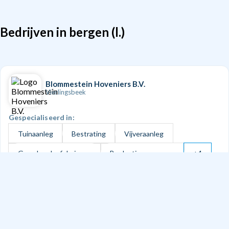
Bedrijven in bergen (l.)
Blommestein Hoveniers B.V.
Vierlingsbeek
Gespecialiseerd in:
Tuinaanleg
Bestrating
Vijveraanleg
Grondwerk of drainage
Beplanting en gazon
+4
Doe een aanvraag