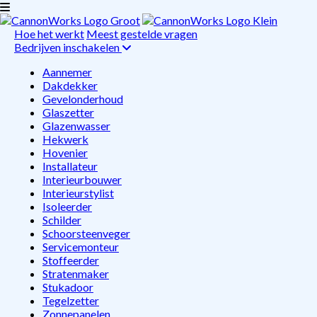
Hoe het werkt
Meest gestelde vragen
Bedrijven inschakelen
Aannemer
Dakdekker
Gevelonderhoud
Glaszetter
Glazenwasser
Hekwerk
Hovenier
Installateur
Interieurbouwer
Interieurstylist
Isoleerder
Schilder
Schoorsteenveger
Servicemonteur
Stoffeerder
Stratenmaker
Stukadoor
Tegelzetter
Zonnepanelen