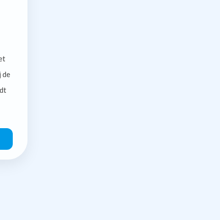
et
j de
dt