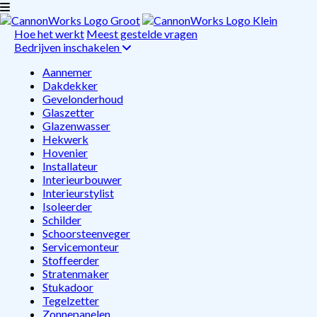
Hoe het werkt
Meest gestelde vragen
Bedrijven inschakelen
Aannemer
Dakdekker
Gevelonderhoud
Glaszetter
Glazenwasser
Hekwerk
Hovenier
Installateur
Interieurbouwer
Interieurstylist
Isoleerder
Schilder
Schoorsteenveger
Servicemonteur
Stoffeerder
Stratenmaker
Stukadoor
Tegelzetter
Zonnepanelen