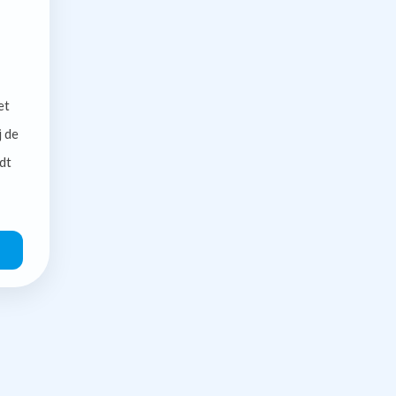
et
j de
dt