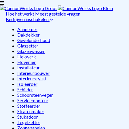
Hoe het werkt
Meest gestelde vragen
Bedrijven inschakelen
Aannemer
Dakdekker
Gevelonderhoud
Glaszetter
Glazenwasser
Hekwerk
Hovenier
Installateur
Interieurbouwer
Interieurstylist
Isoleerder
Schilder
Schoorsteenveger
Servicemonteur
Stoffeerder
Stratenmaker
Stukadoor
Tegelzetter
Zonnepanelen