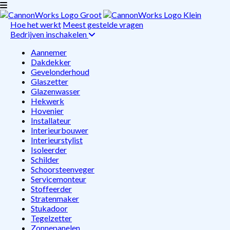
Hoe het werkt
Meest gestelde vragen
Bedrijven inschakelen
Aannemer
Dakdekker
Gevelonderhoud
Glaszetter
Glazenwasser
Hekwerk
Hovenier
Installateur
Interieurbouwer
Interieurstylist
Isoleerder
Schilder
Schoorsteenveger
Servicemonteur
Stoffeerder
Stratenmaker
Stukadoor
Tegelzetter
Zonnepanelen