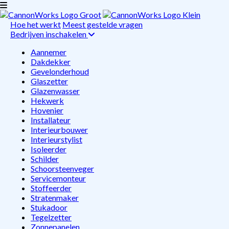
Hoe het werkt
Meest gestelde vragen
Bedrijven inschakelen
Aannemer
Dakdekker
Gevelonderhoud
Glaszetter
Glazenwasser
Hekwerk
Hovenier
Installateur
Interieurbouwer
Interieurstylist
Isoleerder
Schilder
Schoorsteenveger
Servicemonteur
Stoffeerder
Stratenmaker
Stukadoor
Tegelzetter
Zonnepanelen