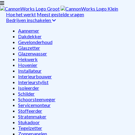
Hoe het werkt
Meest gestelde vragen
Bedrijven inschakelen
Aannemer
Dakdekker
Gevelonderhoud
Glaszetter
Glazenwasser
Hekwerk
Hovenier
Installateur
Interieurbouwer
Interieurstylist
Isoleerder
Schilder
Schoorsteenveger
Servicemonteur
Stoffeerder
Stratenmaker
Stukadoor
Tegelzetter
Zonnepanelen