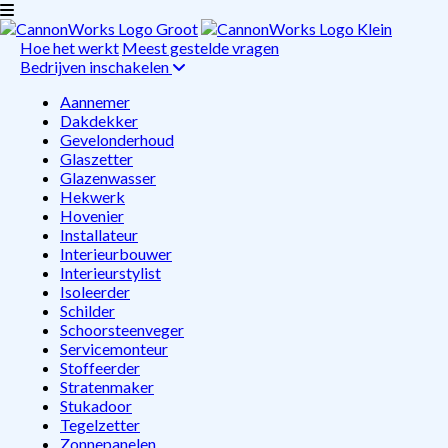
Hoe het werkt
Meest gestelde vragen
Bedrijven inschakelen
Aannemer
Dakdekker
Gevelonderhoud
Glaszetter
Glazenwasser
Hekwerk
Hovenier
Installateur
Interieurbouwer
Interieurstylist
Isoleerder
Schilder
Schoorsteenveger
Servicemonteur
Stoffeerder
Stratenmaker
Stukadoor
Tegelzetter
Zonnepanelen