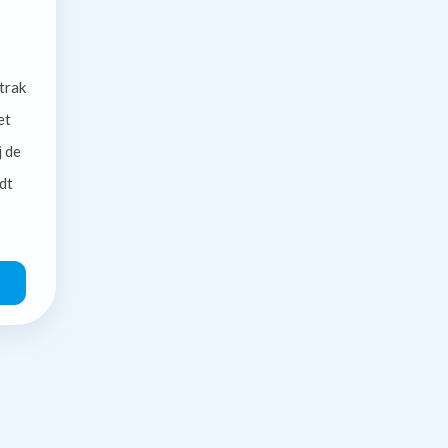
trak
et
j de
dt
O