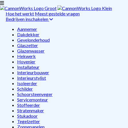
Hoe het werkt
Meest gestelde vragen
Bedrijven inschakelen
Aannemer
Dakdekker
Gevelonderhoud
Glaszetter
Glazenwasser
Hekwerk
Hovenier
Installateur
Interieurbouwer
Interieurstylist
Isoleerder
Schilder
Schoorsteenveger
Servicemonteur
Stoffeerder
Stratenmaker
Stukadoor
Tegelzetter
Zonnepanelen